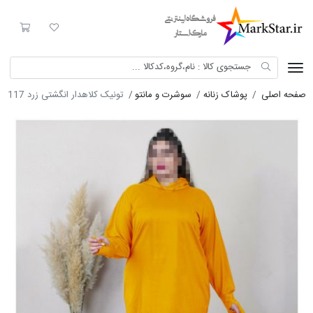
Mark Star
لیست مورد علاقه
سبد خری
صفحه اصلی
پوشاک زنانه
سوشرت و مانتو
تونیک کلاهدار انگشتی زرد 8117