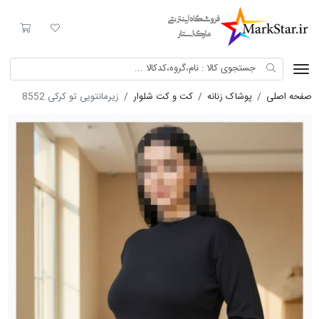
Mark Star
لیست مورد علاقه
سبد خری
صفحه اصلی
پوشاک زنانه
کت و کت شلوار
زیرمانتویی تو کرکی 8552