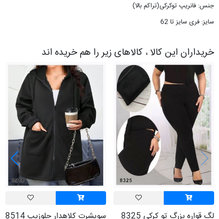
جنس: فانریپ توکرکی(تراکم بالا)
سایز: فری سایز تا 62
خریداران این کالا ، کالاهای زیر را هم خریده اند
لگ قواره بزرگ تو کرکی 8325
سویشرت کلاهدار جلوزیپ 8514