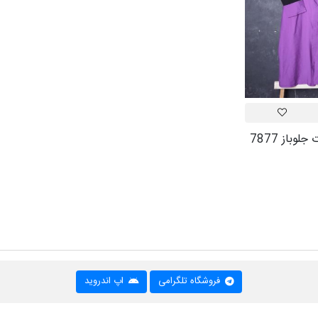
لوباز 7877
فروشگاه تلگرامی
اپ اندروید