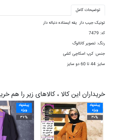
توضیحات کامل
تونیک جیب دار یقه ایستاده دنباله دار
کد: 7479
رنگ: تصویر کاتالوگ
جنس: کرپ اسکاچی کشی
سایز: 44 تا 60 دو سایز
خریداران این کالا ، کالاهای زیر را هم خری
پیشنهاد
پیشنهاد
ویژه
ویژه
۳۷%
۳۰%