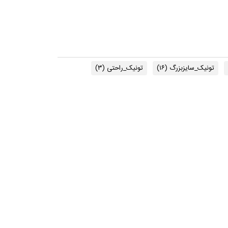
تونیک_سایزبزرگ
(۱۶)
تونیک_راحتی
(۳)