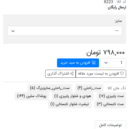
کد کالا:
8223
ارسال رایگان
سایز:
۷۹۸,۰۰۰ تومان
افزودن به سبد خرید
افزودن به لیست مورد علاقه
اشتراک گذاری
ست_راحتی
(۴)
ست_راحتی_سایزبزرگ
(۵)
تگ های کالا:
ست پاییزی
(۱۷)
هودی و شلوار پاییزی
(۱)
پوشاک سلین
(۱۴۴)
ست تابستانی
(۳)
تیشرت شلوار تابستانی
(۱)
توضیحات کامل