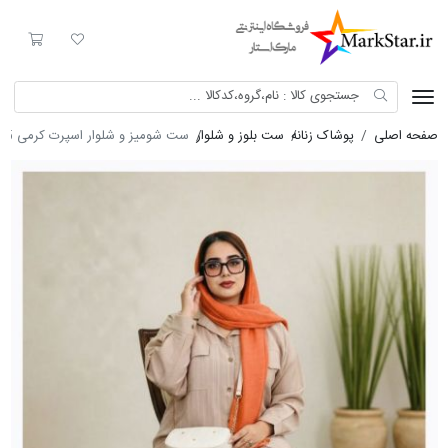
Mark Star
لیست مورد علاقه
سبد خری
صفحه اصلی
پوشاک زنانه
ست بلوز و شلوار
ست شومیز و شلوار اسپرت کرمی 8495