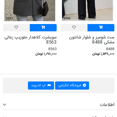
ست شومیز و شلوار شانتون
سویشرت کلاهدار جلوزیپ زغالی
مشکی 8488
8563
8563
8488
۱,۵۳۸,۰۰۰ تومان
۱,۰۹۸,۰۰۰ تومان
فروشگاه تلگرامی
اپ اندروید
اطلاعات