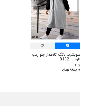
سویشرت لانگ کلاهدار جلو زیپ
طوسی 8132
8132
۹۹۸,۰۰۰ تومان