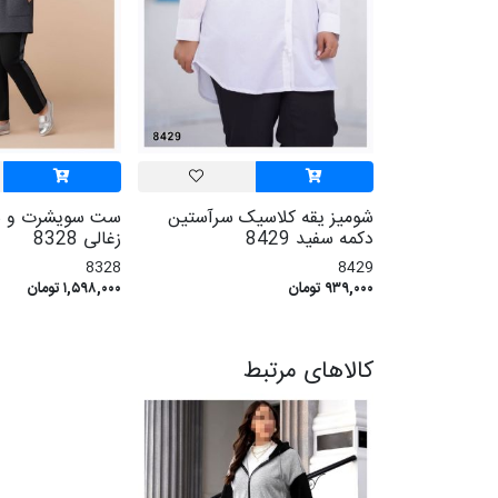
شومیز یقه کلاسیک سرآستین
ست سویشرت و شل
دکمه سفید 8429
زغالی 8328
8328
8429
۹۳۹,۰۰۰ تومان
۱,۵۹۸,۰۰۰ تومان
کالاهای مرتبط