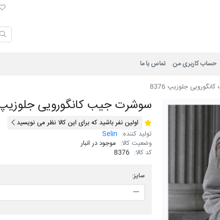
لی
حساب کاربری من
تماس با ما
نگورویی جلوزیپ 8376
سوشرت جیب کانگورویی جلوزیپ 376
اولین نفر باشید که برای این کالا نظر می نویسید
تولید کننده:
Selin
وضعیت کالا:
موجود در انبار
کد کالا:
8376
سایز: