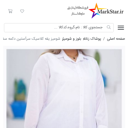
Mark Star
لیست مورد علاقه
سبد خری
صفحه اصلی
پوشاک زنانه
بلوز و شومیز
شومیز یقه کلاسیک سرآستین دکمه سفید 429