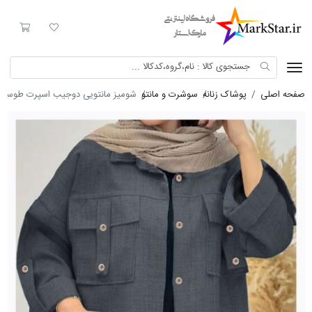
Mark Star
لیست مورد علاقه
سبد خری
صفحه اصلی
پوشاک زنانه
سوشرت و مانتو
شومیز مانتویی دوجیب اسپرت طوسی 8414