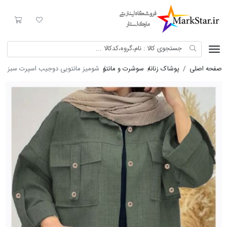
Mark Star
لیست مورد علاقه
سبد خری
صفحه اصلی
پوشاک زنانه
سوشرت و مانتو
شومیز مانتویی دوجیب اسپرت سبز 8416