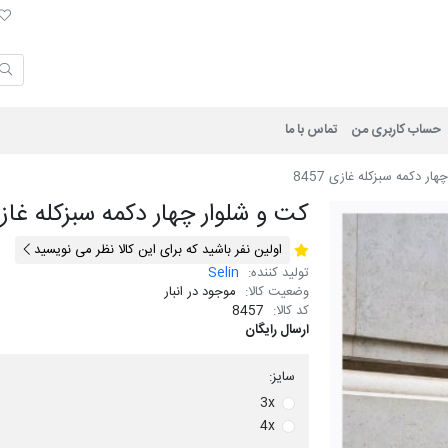
لی
حساب کاربری من
تماس با ما
ار دکمه سبزکله غازی 8457
کت و شلوار چهار دکمه سبزکله غازی 57
اولین نفر باشید که برای این کالا نظر می نویسید
تولید کننده:
Selin
وضعیت کالا:
موجود در انبار
کد کالا:
8457
ارسال رایگان
سایز:
3x
4x