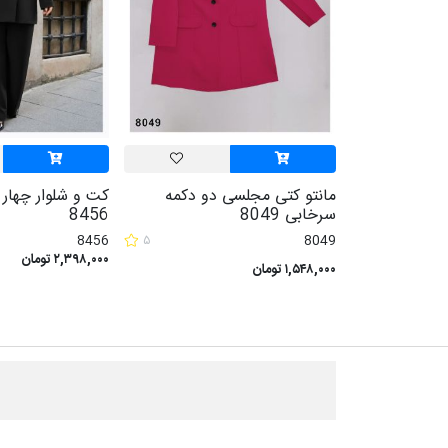
مانتو کتی مجلسی دو دکمه
کت و شلوار چهار
سرخابی 8049
8456
8456
۵
8049
۲,۳۹۸,۰۰۰ تومان
۱,۵۴۸,۰۰۰ تومان