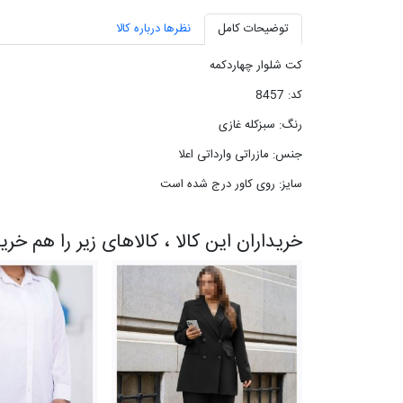
توضیحات کامل
نظرها درباره کالا
کت شلوار چهاردکمه
کد: 8457
رنگ: سبزکله غازی
جنس: مازراتی وارداتی اعلا
سایز: روی کاور درج شده است
خریداران این کالا ، کالاهای زیر را هم خری