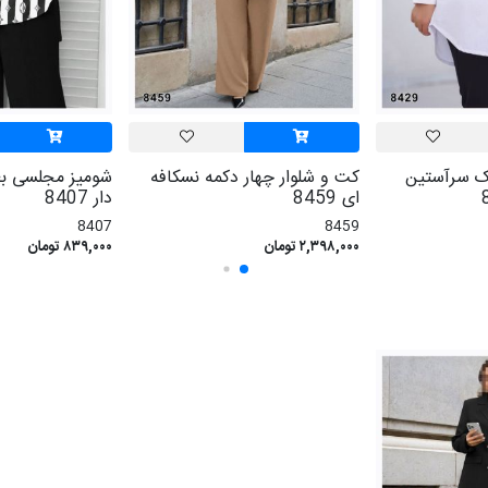
ک سرآستین
کت و شلوار چهار دکمه نسکافه
شومیز مجلسی بغ
ای 8459
دار 8407
8407
8459
۲,۳۹۸,۰۰۰ تومان
۸۳۹,۰۰۰ تومان