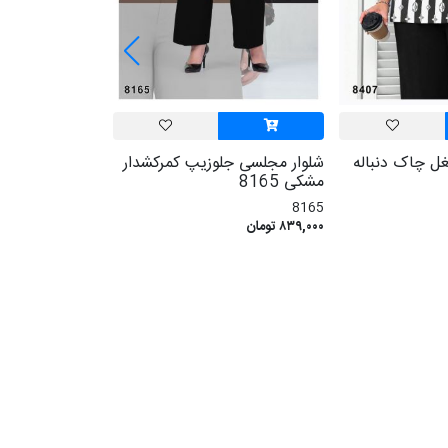
ل چاک دنباله
شلوار مجلسی جلوزیپ کمرکشدار
سوشرت کلاهدار جل
مشکی 8165
8135
8165
۹۶۹,۰۰۰ تومان
۸۳۹,۰۰۰ تومان