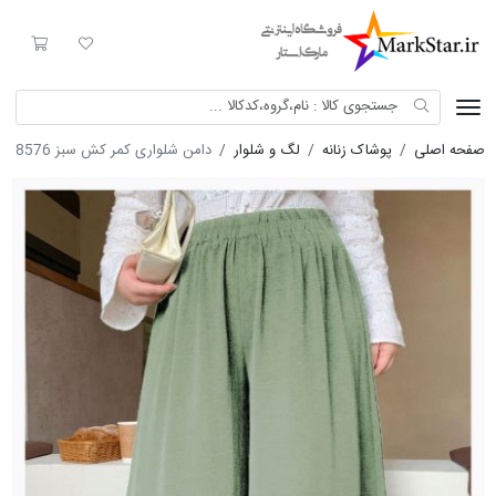
Mark Star
لیست مورد علاقه
سبد خری
صفحه اصلی
پوشاک زنانه
لگ و شلوار
دامن شلواری کمر کش سبز 8576