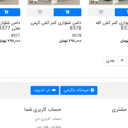
واری کمر کش کله
دامن شلواری کمر کش کرمی
دامن شلوار
8578
نفتی 8577
8577
8578
۷۹۸,۰۰۰ تومان
۷۹۸,۰۰۰ تومان
۳
بعدی
فروشگاه تلگرامی
اپ اندروید
مشتری
حساب کاربری شما
حساب کاربری من
سفارش های من‎