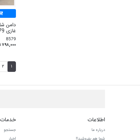
دامن شل
غازی 8579
8579
۷۹۸,۰۰۰ تومان
۲
۱
اطلاعات
خدمات 
درباره ما
جستجو
شما هم بفروشید!!
اخبار