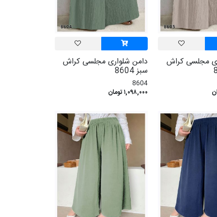
ری مجلسی کراش
دامن شلواری مجلسی کراش
سبز 8604
8604
۱,۰۹۸,۰۰۰ تومان