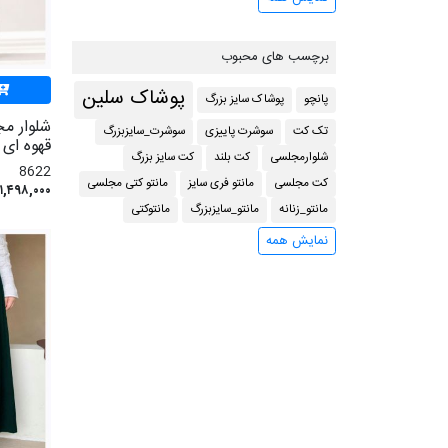
برچسب های محبوب
پوشاک سلین
پانچو
پوشاک سایز بزرگ
شلوار م
تک کت
سوشرت پاییزی
سوشرت_سایزبزرگ
قهوه ای 8622
شلوارمجلسی
کت بلند
کت سایز بزرگ
8622
کت مجلسی
مانتو فری سایز
مانتو کتی مجلسی
۱,۴۹۸,۰۰۰ تومان
مانتو_زنانه
مانتو_سایزبزرگ
مانتوکتی
نمایش همه