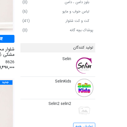
بلوز دامن ، دامن
(0)
لباس خواب و مایو
(6)
کت و کت شلوار
(41)
پوشاک بچه گانه
(0)
تولید کنندگان
شلوار م
مشکی 8626
Selin
8626
۱,۴۹۸,۰۰۰ تومان
SelinKids
جدید
Selin2
selin2
نمایش همه