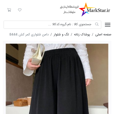
Mark Star
لیست مورد علاقه
سبد خری
صفحه اصلی
پوشاک زنانه
لگ و شلوار
دامن شلواری کمر کش 8444