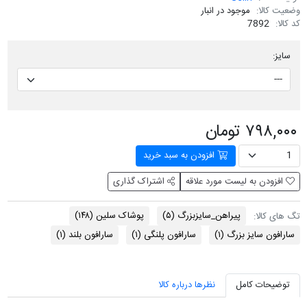
وضعیت کالا:
موجود در انبار
کد کالا:
7892
سایز:
۷۹۸,۰۰۰ تومان
افزودن به سبد خرید
افزودن به لیست مورد علاقه
اشتراک گذاری
پیراهن_سایزبزرگ
(۵)
پوشاک سلین
(۱۴۸)
تگ های کالا:
سارافون سایز بزرگ
(۱)
سارافون پلنگی
(۱)
سارافون بلند
(۱)
توضیحات کامل
نظرها درباره کالا