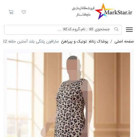
Mark Star
لیست مورد علاقه
سبد خری
صفحه اصلی
پوشاک زنانه
تونیک و پیراهن
سارافون پلنگی بلند آستین حلقه 7892