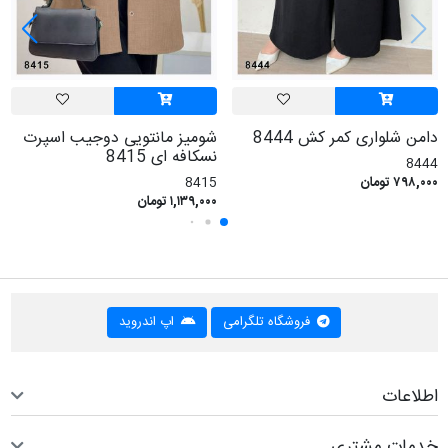
دامن شلواری کمر کش 8444
شومیز مانتویی دوجیب اسپرت
نسکافه ای 8415
8444
۷۹۸,۰۰۰ تومان
8415
۱,۱۳۹,۰۰۰ تومان
فروشگاه تلگرامی
اپ اندروید
اطلاعات
خدمات مشتری