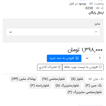
وضعیت کالا:
موجود در انبار
کد کالا:
8298
ارسال رایگان
سایز:
۱,۳۹۸,۰۰۰ تومان
افزودن به سبد خرید
افزودن به لیست مورد علاقه
اشتراک گذاری
شلوار
(۵)
شلوارمجلسی
(۲۵)
پوشاک سلین
(۱۴۴)
تگ های کالا:
بگ جین
(۳)
شلوارسایزبزرگ
(۵)
شلوارراسته
(۳)
شلوارمجلسی سایزبزرگ
(۳)