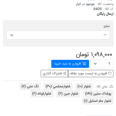
وضعیت کالا:
موجود در انبار
کد کالا:
8409
ارسال رایگان
سایز:
۱,۰۹۸,۰۰۰ تومان
افزودن به سبد خرید
افزودن به لیست مورد علاقه
اشتراک گذاری
شلوار
(۱۰)
شلوارمجلسی
(۳۰)
لگ نخی
(۷)
تگ های کالا:
پوشاک سلین
(۱۴۸)
شلوار جین
(۲)
شلوارکوتاه
(۶)
شلوار مام استایل
(۱)