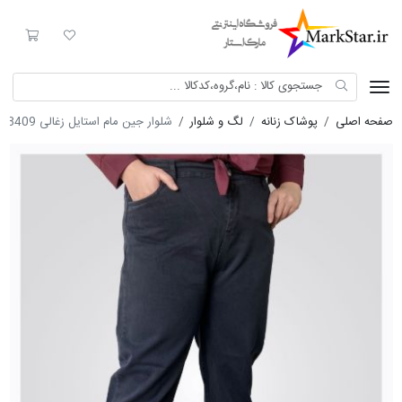
Mark Star
لیست مورد علاقه
سبد خری
صفحه اصلی
پوشاک زنانه
لگ و شلوار
شلوار جین مام استایل زغالی 8409