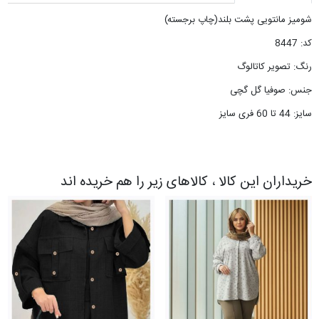
شومیز مانتویی پشت بلند(چاپ برجسته)
کد: 8447
رنگ: تصویر کاتالوگ
جنس: صوفیا گل گچی
سایز: 44 تا 60 فری سایز
خریداران این کالا ، کالاهای زیر را هم خریده اند