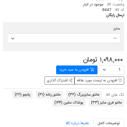
وضعیت کالا:
موجود در انبار
کد کالا:
8447
ارسال رایگان
سایز:
۱,۰۹۸,۰۰۰ تومان
افزودن به سبد خرید
افزودن به لیست مورد علاقه
اشتراک گذاری
مانتو_سایزبزرگ
(۳۶)
مانتو_زنانه
(۳۱)
پانچو
(۲۶)
تگ های کالا:
مانتو فری سایز
(۳۳)
پوشاک سلین
(۱۴۴)
توضیحات کامل
نظرها درباره کالا