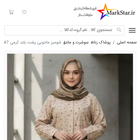
Mark Star
لیست مورد علاقه
سبد خری
صفحه اصلی
پوشاک زنانه
سوشرت و مانتو
شومیز مانتویی پشت بلند کرمی 8447