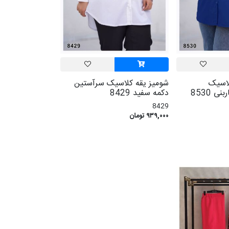
لاسیک
شومیز یقه کلاسیک سرآستین
 8530
دکمه سفید 8429
8429
۹۳۹,۰۰۰ تومان