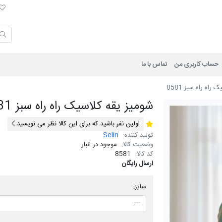
لی
حساب کاربری من
تماس با ما
راه راه سبز 8581
شومیز یقه کلاسیک راه راه سبز 8581
اولین نفر باشید که برای این کالا نظر می نویسید
تولید کننده:
Selin
وضعیت کالا:
موجود در انبار
کد کالا:
8581
ارسال رایگان
سایز: