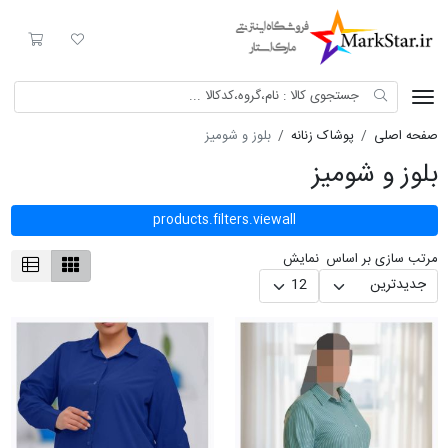
Mark Star
لیست مورد علاقه
سبد خری
صفحه اصلی
پوشاک زنانه
بلوز و شومیز
بلوز و شومیز
products.filters.viewall
مرتب سازی بر اساس
نمایش