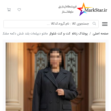
Mark Star
لیست مورد علاقه
سبد خری
صفحه اصلی
پوشاک زنانه
کت و کت شلوار
مانتو دیپلمات بلند شش دکمه مشکی 8553