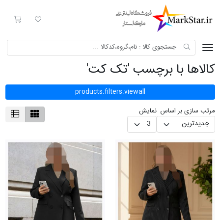
Mark Star
لیست مورد علاقه
سبد خری
کالاها با برچسب 'تک کت'
products.filters.viewall
مرتب سازی بر اساس
نمایش