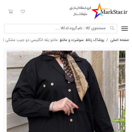
Mark Star
لیست مورد علاقه
سبد خری
صفحه اصلی
پوشاک زنانه
سوشرت و مانتو
مانتو یقه انگلیسی دو جیب مشکی 8485