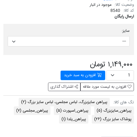
وضعیت کالا:
موجود در انبار
کد کالا:
8540
ارسال رایگان
سایز:
۱,۱۴۹,۰۰۰ تومان
افزودن به سبد خرید
افزودن به لیست مورد علاقه
اشتراک گذاری
پیراهن سایزبزرگ، لباس مجلسی، لباس سایز بزرگ
(۲)
تگ های کالا:
پیراهن_سایزبزرگ
(۵)
پیراهن_اسپورت
(۵)
پیراهن_مجلسی
(۷)
پوشاک سایز بزرگ
(۲۶)
پیراهن_یلدا
(۱)