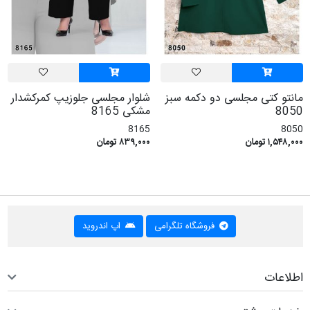
مانتو کتی مجلسی دو دکمه سبز
شلوار مجلسی جلوزیپ کمرکشدار
8050
مشکی 8165
8165
8050
۱,۵۴۸,۰۰۰ تومان
۸۳۹,۰۰۰ تومان
فروشگاه تلگرامی
اپ اندروید
اطلاعات