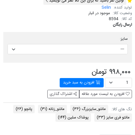
اولین نفر باشید که برای این کالا نظر می نویسید
تولید کننده:
Selin
وضعیت کالا:
موجود در انبار
کد کالا:
8594
ارسال رایگان
سایز:
۹۹۸,۰۰۰ تومان
افزودن به سبد خرید
افزودن به لیست مورد علاقه
اشتراک گذاری
مانتو_سایزبزرگ
(۳۶)
مانتو_زنانه
(۳۱)
پانچو
(۲۶)
تگ های کالا:
مانتو فری سایز
(۳۳)
پوشاک سلین
(۱۴۴)