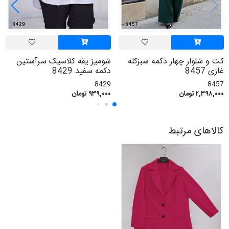
کت و شلوار چهار دکمه سبزکله
شومیز یقه کلاسیک سرآستین
غازی 8457
دکمه سفید 8429
8429
8457
۲,۳۹۸,۰۰۰ تومان
۹۳۹,۰۰۰ تومان
کالاهای مرتبط